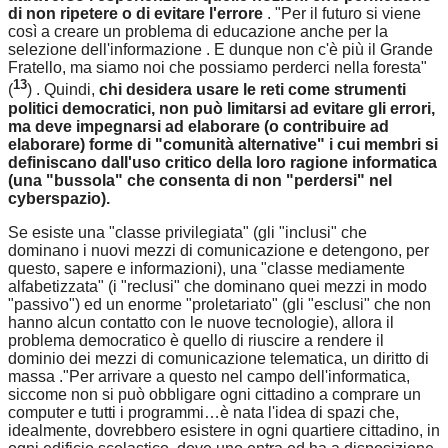
di non ripetere o di evitare l'errore
. "Per il futuro si viene
così a creare un problema di educazione anche per la
selezione dell'informazione . E dunque non c'è più il Grande
Fratello, ma siamo noi che possiamo perderci nella foresta"
13
(
) . Quindi,
chi desidera usare le reti come strumenti
politici democratici, non può limitarsi ad evitare gli errori,
ma deve impegnarsi ad elaborare (o contribuire ad
elaborare) forme di "comunità alternative" i cui membri si
definiscano dall'uso critico della loro ragione informatica
(una "bussola" che consenta di non "perdersi" nel
cyberspazio).
Se esiste una "classe privilegiata" (gli "inclusi" che
dominano i nuovi mezzi di comunicazione e detengono, per
questo, sapere e informazioni), una "classe mediamente
alfabetizzata" (i "reclusi" che dominano quei mezzi in modo
"passivo") ed un enorme "proletariato" (gli "esclusi" che non
hanno alcun contatto con le nuove tecnologie), allora il
problema democratico è quello di riuscire a rendere il
dominio dei mezzi di comunicazione telematica, un diritto di
massa ."Per arrivare a questo nel campo dell'informatica,
siccome non si può obbligare ogni cittadino a comprare un
computer e tutti i programmi…è nata l'idea di spazi che,
idealmente, dovrebbero esistere in ogni quartiere cittadino, in