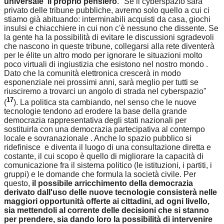
universale il proprio pensiero
. "Se il cyberspazio sarà
privato delle tribune pubbliche, avremo solo quello a cui ci
stiamo già abituando: interminabili acquisti da casa, giochi
insulsi e chiacchiere in cui non c'è nessuno che dissente. Se
la gente ha la possibilità di evitare le discussioni sgradevoli
che nascono in queste tribune, collegarsi alla rete diventerà
per le élite un altro modo per ignorare le situazioni molto
poco virtuali di ingiustizia che esistono nel nostro mondo .
Dato che la comunità elettronica crescerà in modo
esponenziale nei prossimi anni, sarà meglio per tutti se
riusciremo a trovarci un angolo di strada nel cyberspazio"
17
(
). La politica sta cambiando, nel senso che le nuove
tecnologie tendono ad erodere la base della grande
democrazia rappresentativa degli stati nazionali per
sostituirla con una democrazia partecipativa al contempo
locale e sovranazionale . Anche lo spazio pubblico si
ridefinisce e diventa il luogo di una consultazione diretta e
costante, il cui scopo è quello di migliorare la capacità di
comunicazione fra il sistema politico (le istituzioni, i partiti, i
gruppi) e le domande che formula la società civile. Per
questo,
il possibile arricchimento della democrazia
derivato dall'uso delle nuove tecnologie consisterà nelle
maggiori opportunità offerte ai cittadini, ad ogni livello,
sia mettendoli al corrente delle decisioni che si stanno
per prendere, sia dando loro la possibilità di intervenire