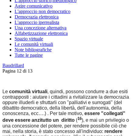
L'approccio storico-mediologico
Agire comunicativo
L'approccio non democratico
Democrazia elettronica
L'approccio iperrealista
Una concezione alternativa
Alfabetizzazione elettronica
Spazio virtuale
Le comunità virtuali
Note bibliografiche
Tutte le pagine
Baudrillard
Pagina 12 di 13
Le
comunità virtuali
, quindi, possono condurre a due esiti
contrapposti : aiutare i cittadini a rivitalizzare la democrazia
oppure illuderli e sfruttarli con "palliativi e surrogati" (del
dibattito democratico, della libertà, dell'autonomia, della
conoscenza, ecc….) . Per tale motivo,
essere "collegati"
16
deve essere anzitutto un diritto
(
), e mai un privilegio o
una concessione del potere, per rendere possibile ciò che
mai, nella storia, è stato concesso all'individuo:
rendere