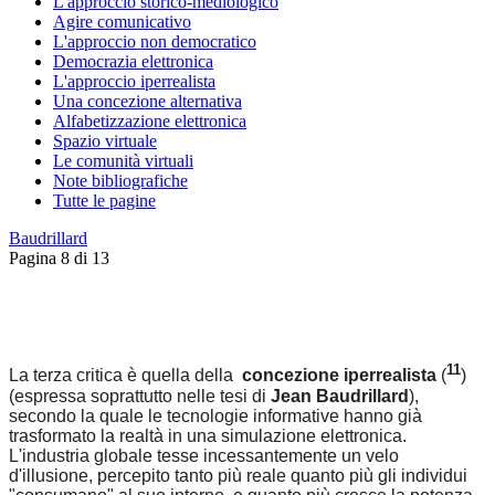
L'approccio storico-mediologico
Agire comunicativo
L'approccio non democratico
Democrazia elettronica
L'approccio iperrealista
Una concezione alternativa
Alfabetizzazione elettronica
Spazio virtuale
Le comunità virtuali
Note bibliografiche
Tutte le pagine
Baudrillard
Pagina 8 di 13
11
La terza critica è quella della
concezione iperrealista
(
)
(espressa soprattutto nelle tesi di
Jean Baudrillard
),
secondo la quale le tecnologie informative hanno già
trasformato la realtà in una simulazione elettronica.
L'industria globale tesse incessantemente un velo
d'illusione, percepito tanto più reale quanto più gli individui