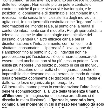
"consumano" al suo interno, e quanto più cresce la potenza
delle tecnologie . Non esiste più un potere centrale di
controllo poiché il potere stesso si è trasformato, e le
posizioni di dominante e di dominato si scambiano in un
rovesciamento senza fine . L'esistenza degli individui si
agita, così, in una iperrealtà costruita come "inganno" sulle
deformazioni del mondo reale, al punto che la realtà si
confonde interamente con il modello . Per gli iperrealisti, la
telematica, come le altre tecnologie comunicative del
passato, diventerà un altro efficace canale per la
disinformazione e l'intrattenimento, con l'unico fine di
sfruttare i consumatori . L'iperrealtà è l'evoluzione del
Panopticon fino al punto in cui gli individui non ne
percepiscono più l'esistenza : è continuare a pensare di
essere liberi anche se non si ha più nessun potere . Non
esiste più neppure uno spazio pubblico in cui gli individui
possano discutere della realtà che li riguarda, perché è
impossibile che riescano mai a liberarsi, in modo duraturo,
dalla presenza opprimente del discorso dei mass media e
dalle varie forze organizzate per erogarlo .
Gli iperrealisti hanno preso in considerazione l'altra faccia
delle telecomunicazioni alla luce della
tendenza umana
all'illusione
(l'immaginazione in senso arendtiano si è
dissolta in mera illusione) .
L'iperreale, secondo loro,
comincia nel momento in cui il mezzo telematico dà solo