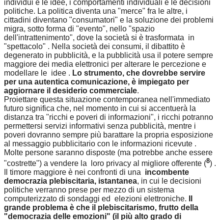
individui e le idee, i comportamenti individuali e le decisioni
politiche. La politica diventa una "merce" fra le altre, i
cittadini diventano "consumatori" e la soluzione dei problemi
migra, sotto forma di "evento", nello "spazio
dell'intrattenimento", dove la società si è trasformata in
"spettacolo" . Nella società dei consumi, il dibattito è
degenerato in pubblicità, e la pubblicità usa il potere sempre
maggiore dei media elettronici per alterare le percezione e
modellare le idee .
Lo strumento, che dovrebbe servire
per una autentica comunicazione, è impiegato per
aggiornare il desiderio commerciale
.
Proiettare questa situazione contemporanea nell'immediato
futuro significa che, nel momento in cui si accentuerà la
distanza tra "ricchi e poveri di informazioni", i ricchi potranno
permettersi servizi informativi senza pubblicità, mentre i
poveri dovranno sempre più barattare la propria esposizione
al messaggio pubblicitario con le informazioni ricevute .
Molte persone saranno disposte (ma potrebbe anche essere
8
"costrette") a vendere la loro privacy al migliore offerente (
) .
Il timore maggiore è nei confronti di una
incombente
democrazia plebiscitaria, istantanea
, in cui le decisioni
politiche verranno prese per mezzo di un sistema
computerizzato di sondaggi ed elezioni elettroniche.
Il
grande problema è che il plebiscitarismo, frutto della
"democrazia delle emozioni" (il più alto grado di