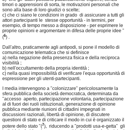
timori o apprensioni di sorta, le motivazioni personali che
sono alla base di loro giudizi o scelte;
c) che ci siano le condizioni in grado di assicurare a tutti gli
attori partecipanti le stesse opportunità - in termini, per
esempio, di tempo messo a disposizione - per esprimere le
proprie opinioni e argomentare in difesa delle proprie idee "
6
(
) .
Dall'altro, praticamente agli antipodi, si pone il modello di
comunicazione telematica che si definisce
a) nella negazione della presenza fisica e della reciproca
visibilità ;
b) nell'occultamento della propria identità ;
c) nella quasi impossibilità di verificare l'equa opportunità di
espressione per gli utenti-partecipanti.
I media intervengono a "colonizzare" pericolosamente la
sfera pubblica della società democratica, determinata da
"accesso aperto, partecipazione volontaria, partecipazione
al di fuori dei ruoli istituzionali, generazione di opinione
pubblica mediante riunioni di cittadini impegnati in
discussioni razionali, libertà di opinione, di discutere
questioni di stato e di criticare il modo in cui è organizzato il
7
potere dello stato "(
), riducendo a "prodotti usa-e-getta" gli