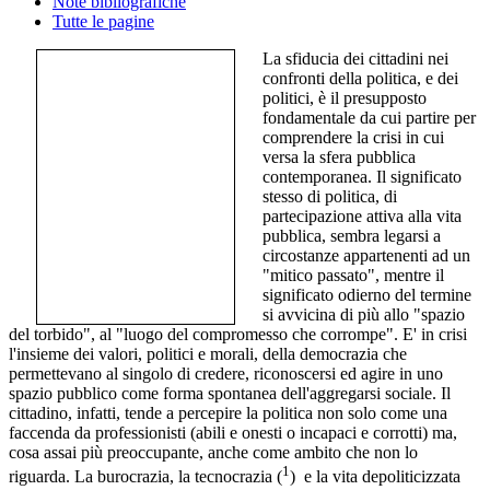
Note bibliografiche
Tutte le pagine
La sfiducia dei cittadini nei
confronti della politica, e dei
politici, è il presupposto
fondamentale da cui partire per
comprendere la crisi in cui
versa la sfera pubblica
contemporanea. Il significato
stesso di politica, di
partecipazione attiva alla vita
pubblica, sembra legarsi a
circostanze appartenenti ad un
"mitico passato", mentre il
significato odierno del termine
si avvicina di più allo "spazio
del torbido", al "luogo del compromesso che corrompe". E' in crisi
l'insieme dei valori, politici e morali, della democrazia che
permettevano al singolo di credere, riconoscersi ed agire in uno
spazio pubblico come forma spontanea dell'aggregarsi sociale. Il
cittadino, infatti, tende a percepire la politica non solo come una
faccenda da professionisti (abili e onesti o incapaci e corrotti) ma,
cosa assai più preoccupante, anche come ambito che non lo
1
riguarda. La burocrazia, la tecnocrazia (
) e la vita depoliticizzata