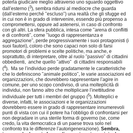
poterla giudicare meglio attraverso uno sguardo oggettivo
3
dall'esterno (
), sembra ridursi al mediocre che guarda
(dall'esterno perché "escluso") una realtà che gli sfugge ed
in cui non è in grado di intervenire, essendo più propenso a
compromettersi, oppure ad astenersi, in caso di confronto
con gli altri. La sfera pubblica, intesa come "arena di conflitti
e di confronti", come "luogo di rappresentanza e
aggregazione", perde progressivamente i suoi protagonisti (i
suoi fautori), coloro che sono capaci non solo di farsi
promotori di problemi e scelte politiche, ma anche, e
soprattutto, di interpretare, oltre al ruolo "passivo" di cittadini
obbedienti, anche quello "attivo" di cittadini responsabili
4
(
). Ma se l'individuo perde gradatamente le caratteristiche
che lo definiscono "animale politico", le varie associazioni ed
organizzazioni, che dovrebbero rappresentare l'agire in
comune, per uno scopo condiviso, di una molteplicità di
individui, non fanno altro che moltiplicare l'inettitudine
5
individuale per tutti i membri del gruppo (
). Molteplici e
diverse, infatti, le associazioni e le organizzazioni
dovrebbero essere in grado di rappresentare innumerevoli
punti di vista con cui il potere ha l'obbligo di confrontarsi per
non degradare in una sterile forma di governo (se, come
credo, la vita democratica di un paese trova solo nel
confronto tra le differenze l'autorigenerazione).
Sembra,