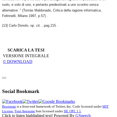
ruolo, e solo di uno, e pertanto predestinati a uno scontro senza
alternative ." (Tomàs Maldonado, Critica della ragione informatica,
Feltrinelli, Milano 1997, p.57) .
(13) Carlo Donolo, op. cit. , pag.215 .
SCARICA LA TESI
VERSIONE INTEGRALE
© DOWNLOAD
Social Bookmark
Bootstrap
is a front-end framework of Twitter, Inc. Code licensed under
MIT
License.
Font Awesome
font licensed under
SIL OFL 1.1
.
Click to listen highlighted text!
Powered By
GSpeech