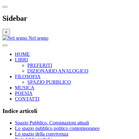
Sidebar
×
Nel segno
HOME
LIBRI
PREFERITI
DIZIONARIO ANALOGICO
FILOSOFIA
SPAZIO PUBBLICO
MUSICA
POESIA
CONTATTI
Indice articoli
Spazio Pubblico. Constatazioni attuali
Lo spazio pubblico politico contemporaneo
Lo spazio della convivenza