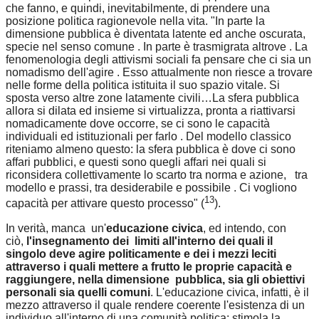
che fanno, e quindi, inevitabilmente, di prendere una
posizione politica ragionevole nella vita. "In parte la
dimensione pubblica è diventata latente ed anche oscurata,
specie nel senso comune . In parte è trasmigrata altrove . La
fenomenologia degli attivismi sociali fa pensare che ci sia un
nomadismo dell'agire . Esso attualmente non riesce a trovare
nelle forme della politica istituita il suo spazio vitale. Si
sposta verso altre zone latamente civili…La sfera pubblica
allora si dilata ed insieme si virtualizza, pronta a riattivarsi
nomadicamente dove occorre, se ci sono le capacità
individuali ed istituzionali per farlo . Del modello classico
riteniamo almeno questo: la sfera pubblica è dove ci sono
affari pubblici, e questi sono quegli affari nei quali si
riconsidera collettivamente lo scarto tra norma e azione, tra
modello e prassi, tra desiderabile e possibile . Ci vogliono
13
capacità per attivare questo processo" (
).
In verità, manca un'
educazione civica
, ed intendo, con
ciò,
l'insegnamento dei limiti all'interno dei quali il
singolo deve agire politicamente e dei i mezzi leciti
attraverso i quali mettere a frutto le proprie capacità e
raggiungere, nella dimensione pubblica, sia gli obiettivi
personali sia quelli comuni
. L'educazione civica, infatti, è il
mezzo attraverso il quale rendere coerente l'esistenza di un
individuo all'interno di una comunità politica: stimola la