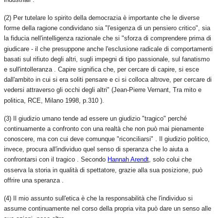
(2) Per tutelare lo spirito della democrazia è importante che le diverse
forme della ragione condividano sia "l'esigenza di un pensiero critico", sia
la fiducia nell'intelligenza razionale che si "sforza di comprendere prima di
giudicare - il che presuppone anche l'esclusione radicale di comportamenti
basati sul rifiuto degli altri, sugli impegni di tipo passionale, sul fanatismo
e sull'intolleranza . Capire significa che, per cercare di capire, si esce
dall'ambito in cui si era soliti pensare e ci si colloca altrove, per cercare di
vedersi attraverso gli occhi degli altri" (Jean-Pierre Vernant, Tra mito e
politica, RCE, Milano 1998, p.310 ).
(3) Il giudizio umano tende ad essere un giudizio "tragico" perché
continuamente a confronto con una realtà che non può mai pienamente
conoscere, ma con cui deve comunque "riconciliarsi" . Il giudizio politico,
invece, procura all'individuo quel senso di speranza che lo aiuta a
confrontarsi con il tragico . Secondo
Hannah Arendt
, solo colui che
osserva la storia in qualità di spettatore, grazie alla sua posizione, può
offrire una speranza .
(4) Il mio assunto sull'etica è che la responsabilità che l'individuo si
assume continuamente nel corso della propria vita può dare un senso alle