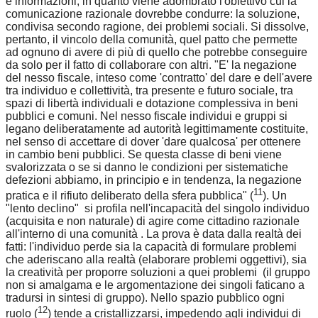
e informazioni, in quanto viene adombrato l'obiettivo cui la
comunicazione razionale dovrebbe condurre: la soluzione,
condivisa secondo ragione, dei problemi sociali. Si dissolve,
pertanto, il vincolo della comunità, quel patto che permette
ad ognuno di avere di più di quello che potrebbe conseguire
da solo per il fatto di collaborare con altri. "E' la negazione
del nesso fiscale, inteso come 'contratto' del dare e dell'avere
tra individuo e collettività, tra presente e futuro sociale, tra
spazi di libertà individuali e dotazione complessiva in beni
pubblici e comuni. Nel nesso fiscale individui e gruppi si
legano deliberatamente ad autorità legittimamente costituite,
nel senso di accettare di dover 'dare qualcosa' per ottenere
in cambio beni pubblici. Se questa classe di beni viene
svalorizzata o se si danno le condizioni per sistematiche
defezioni abbiamo, in principio e in tendenza, la negazione
11
pratica e il rifiuto deliberato della sfera pubblica" (
). Un
"lento declino" si profila nell'incapacità del singolo individuo
(acquisita e non naturale) di agire come cittadino razionale
all'interno di una comunità . La prova è data dalla realtà dei
fatti: l'individuo perde sia la capacità di formulare problemi
che aderiscano alla realtà (elaborare problemi oggettivi), sia
la creatività per proporre soluzioni a quei problemi (il gruppo
non si amalgama e le argomentazione dei singoli faticano a
tradursi in sintesi di gruppo). Nello spazio pubblico ogni
12
ruolo (
) tende a cristallizzarsi, impedendo agli individui di