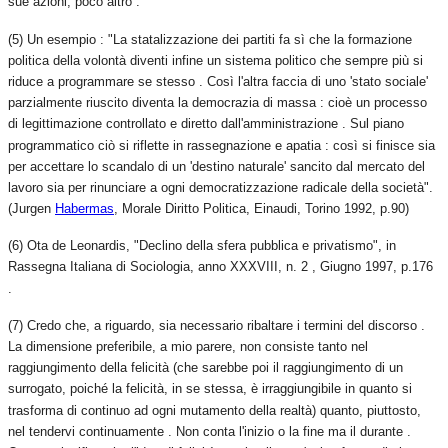
sue azioni, poco altro .
(5) Un esempio : "La statalizzazione dei partiti fa sì che la formazione
politica della volontà diventi infine un sistema politico che sempre più si
riduce a programmare se stesso . Così l'altra faccia di uno 'stato sociale'
parzialmente riuscito diventa la democrazia di massa : cioè un processo
di legittimazione controllato e diretto dall'amministrazione . Sul piano
programmatico ciò si riflette in rassegnazione e apatia : così si finisce sia
per accettare lo scandalo di un 'destino naturale' sancito dal mercato del
lavoro sia per rinunciare a ogni democratizzazione radicale della società".
(Jurgen
Habermas
, Morale Diritto Politica, Einaudi, Torino 1992, p.90)
(6) Ota de Leonardis, "Declino della sfera pubblica e privatismo", in
Rassegna Italiana di Sociologia, anno XXXVIII, n. 2 , Giugno 1997, p.176
.
(7) Credo che, a riguardo, sia necessario ribaltare i termini del discorso .
La dimensione preferibile, a mio parere, non consiste tanto nel
raggiungimento della felicità (che sarebbe poi il raggiungimento di un
surrogato, poiché la felicità, in se stessa, è irraggiungibile in quanto si
trasforma di continuo ad ogni mutamento della realtà) quanto, piuttosto,
nel tendervi continuamente . Non conta l'inizio o la fine ma il durante .