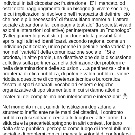
individui in tali circostanze: frustrazione . E' il mancato, od
ostacolato, raggiungimento di un bisogno (il vivere sociale),
le cui implicazioni si risolvono nell'incapacità di definire "ciò
che non è più necessario" di foucaultiana memoria. L'attore
sociale abbandona la "compagnia teatrale" (la società viva di
azioni e interazioni collettive) per interpretare un "monologo"
(l'atteggiamento privatistico), occludendo la possibilità di
aprirsi agli altri ed identificarsi, secondo ragione, come un
individuo particolare, unico perché irripetibile nella varietà (e
non nel "varietà") della comunicazione sociale . "Si è
prodotta, in altre parole, una disattivazione della discussione
collettiva sulla pertinenza nella definizione dei problemi e
nella determinazione delle soluzioni…La pertinenza - che è
problema di etica pubblica, di poteri e valori pubblici - viene
ridotta a questione di competenza tecnica o burocratica
fissata in spazi separati, vocabolari esperti e logiche
organizzative di tipo strumentale in cui si danno attori e
8
'materiali del compito' ma non interlocutori e interazioni" (
) .
Nel momento in cui, quindi, le istituzioni degradano a
strumento inefficiente nelle mani dei cittadini, il confronto
pubblico gli si sottrae e cerca altri luoghi ed altre forme. La
sfiducia e la precarietà spingono in altri contesti, lontano
dalla sfera pubblica, percepita come luogo di irresolubili mali
sociali e di problemi con cui manca la volontà di confrontarsi.