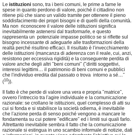
Le
istituzioni
sono, tra i beni comuni, le prime a farne le
spese in quanto perdono di valore, poiché il cittadino non
ritiene più che siano un valido tramite per ottenere il pieno
soddisfacimento dei propri bisogni e di quelli della comunità.
Ma non riconoscere il valore delle istituzioni significa
inevitabilmente astenersi dal trasformarle, e questo
rappresenta un potenziale impasse politico se si riflette sul
bisogno incessante di adeguarle alle trasformazioni della
realtà perché risultino efficaci. Il risultato è l'invecchiamento
delle istituzioni (mancanza di aderenza con il reale, cui, anzi,
resistono per eccessiva rigidità) e la conseguente perdita di
valore anche degli altri "beni comuni" ("diritti soggettivi,
interessi legittimi… il patrimonio di beni comuni e pubblici
che l'individuo eredita dal passato o trova intorno a sé…"
10
(
)).
Il fatto è che perde di valore una vera e propria "matrice",
ovvero l'intreccio tra l'agire individuale e la comunicazione
razionale: se crollano le istituzioni, quel complesso di atti su
cui si fonda e si stabilisce la società odierna, è inevitabile
che l'azione perda di senso poiché vengono a mancare le
fondamenta su cui potere "edificare" ed i limiti sui quali farlo.
Altrettanto inevitabile sembra il fatto che la comunicazione
razionale si estingua in uno scambio informale di notizie, dati