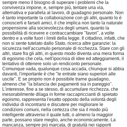
sempre meno il bisogno di superare i problemi che la
convivenza impone, e, sempre più, tentare una via,
alternativa e parallela al lavoro, di guadagno personale. Non
è tanto importante la collaborazione con gli altri, quanto lo è
conoscerli e farseli amici, il che implica non tanto la naturale
propensione alla socievolezza degli umani, quanto la
possibilità di ricevere e contraccambiare "favori", a volte
dentro e a volte fuori i limiti della legge. Il cittadino, infatti, che
non si sente tutelato dallo Stato, ricerca altre garanzie: la
sicurezza nell'accumulo personale di ricchezza. Stare con gli
altri, stare fra gli altri, in questo modo diventa una mera forma
di egoismo che cela, nell'ipocrisia di idee ed atteggiamenti, il
tentativo di ottenere solo un rendiconto personale.
Comunque vada, qualunque cosa accada, chiunque si abbia
davanti, l'importante è che "le entrate siano superiori alle
uscite". E se proprio non è possibile trarne guadagno,
almeno che "la bilancia dei pagamenti sia in pareggio".
L'interesse, fine a se stesso, di accumulare ricchezza, che
inesorabilmente dilaga in forme raccapriccianti di spietato
egoismo, rappresenta l'esatto opposto della volontà degli
individui di incontrarsi e discutere per migliorare le
condizioni comuni, nella certezza che sia il modo più
intelligente attraverso il quale tutti, o almeno la maggior
parte, possano stare meglio, anche economicamente. La
mancanza, sempre più marcata, di gratuità nei rapporti