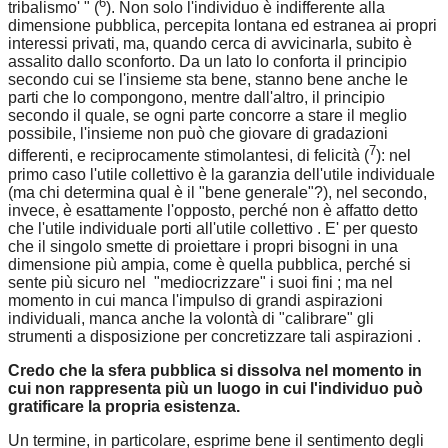
6
tribalismo' " (
). Non solo l'individuo è indifferente alla
dimensione pubblica, percepita lontana ed estranea ai propri
interessi privati, ma, quando cerca di avvicinarla, subito è
assalito dallo sconforto. Da un lato lo conforta il principio
secondo cui se l'insieme sta bene, stanno bene anche le
parti che lo compongono, mentre dall'altro, il principio
secondo il quale, se ogni parte concorre a stare il meglio
possibile, l'insieme non può che giovare di gradazioni
7
differenti, e reciprocamente stimolantesi, di felicità (
): nel
primo caso l'utile collettivo è la garanzia dell'utile individuale
(ma chi determina qual è il "bene generale"?), nel secondo,
invece, è esattamente l'opposto, perché non è affatto detto
che l'utile individuale porti all'utile collettivo . E' per questo
che il singolo smette di proiettare i propri bisogni in una
dimensione più ampia, come è quella pubblica, perché si
sente più sicuro nel "mediocrizzare" i suoi fini ; ma nel
momento in cui manca l'impulso di grandi aspirazioni
individuali, manca anche la volontà di "calibrare" gli
strumenti a disposizione per concretizzare tali aspirazioni .
Credo che la sfera pubblica si dissolva nel momento in
cui non rappresenta più un luogo in cui l'individuo può
gratificare la propria esistenza.
Un termine, in particolare, esprime bene il sentimento degli