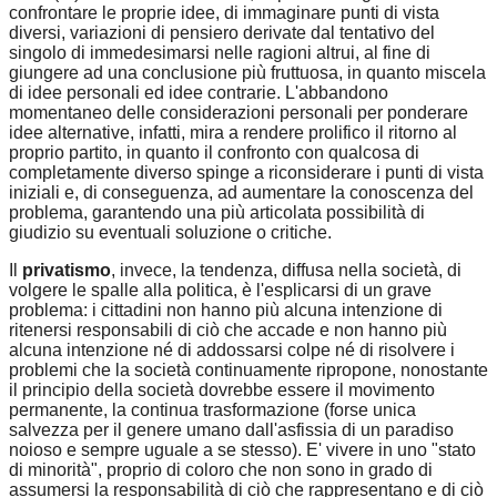
confrontare le proprie idee, di immaginare punti di vista
diversi, variazioni di pensiero derivate dal tentativo del
singolo di immedesimarsi nelle ragioni altrui, al fine di
giungere ad una conclusione più fruttuosa, in quanto miscela
di idee personali ed idee contrarie. L'abbandono
momentaneo delle considerazioni personali per ponderare
idee alternative, infatti, mira a rendere prolifico il ritorno al
proprio partito, in quanto il confronto con qualcosa di
completamente diverso spinge a riconsiderare i punti di vista
iniziali e, di conseguenza, ad aumentare la conoscenza del
problema, garantendo una più articolata possibilità di
giudizio su eventuali soluzione o critiche.
Il
privatismo
, invece, la tendenza, diffusa nella società, di
volgere le spalle alla politica, è l'esplicarsi di un grave
problema: i cittadini non hanno più alcuna intenzione di
ritenersi responsabili di ciò che accade e non hanno più
alcuna intenzione né di addossarsi colpe né di risolvere i
problemi che la società continuamente ripropone, nonostante
il principio della società dovrebbe essere il movimento
permanente, la continua trasformazione (forse unica
salvezza per il genere umano dall'asfissia di un paradiso
noioso e sempre uguale a se stesso). E' vivere in uno "stato
di minorità", proprio di coloro che non sono in grado di
assumersi la responsabilità di ciò che rappresentano e di ciò