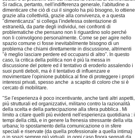
Si radica, pertanto, nell'indifferenza generale, l'abitudine a
dimenticare che ciò di cui il singolo ha più bisogno, lo ottiene
grazie alla collettività, grazie alla convivenza, e a questa
"dimenticanza" si collega l'indefessa ostentazione di
estraneità, da parte degli individui, nei confronti di
problematiche che pensano non li riguardino solo perché
non li coinvolgono personalmente. Come se per agire nello
spazio comune ci fosse inevitabilmente bisogno di un
problema che chiami direttamente in discussione, altrimenti
"è meglio lasciare perdere ed occuparsi di altro". In questo
caso, la critica della politica non è più la messa in
discussione del potere ed il tentativo di eroderlo assalendo i
suoi punti deboli, ma è il tentativo di influenzare e
movimentare l'opinione pubblica al fine di proteggere i propri
interessi privati, spesso anche a scapito di coloro che si è
cercato di mobilitare.
"Se l'esperienza è poco incentivante, anche tanti altri aspetti,
più strutturali ed organizzativi, militano contro la razionalità
della scelta e della partecipazione alla sfera pubblica . Mi
limito a citare quelli più evidenti nell'esperienza quotidiana : i
tempi della città, e in genere la frenesia stressante della vita
urbana; lo spostamento della comunicazione o in sfere
speciali e riservate (da quella professionale a quella intima)
o in spazi sempre più virtuali, in ogni caso finora segnati da