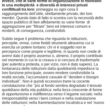
invece, che le varie forme di organizzazione si risolvano
in una molteplicità e diversità di interessi privati
conflittuali tra loro
: primeggia su ogni cosa il
raggiungimento dell'utile, strettamente privato, dei loro
membri. Questo dato di fatto si scontra con la necessità dello
spazio pubblico di fare affidamento su varie forme di
aggregazione per "filtrare" beni ed interessi comuni e
renderli, di conseguenza, condivisibili.
Subito segue il problema che riguarda le istituzioni,
percepite, ormai, come freddi strumenti attraverso cui si
esercita un potere lontano: chi vi è soggetto non le
percepisce come proprie e legittime, in quanto non crede di
avervi dato il proprio assenso o, almeno, il proprio contributo
nel momento in cui le si creava o si cercava di trasformarle
(per autentica protesta, o per vizio, non è dato sapere). La
lontananza delle istituzioni dalla quotidianità impedisce la
loro funzione principale, ovvero rendere condivisibile la
realtà sociale, l'accumularsi casuale di "desideri e bisogni
individuali". Non è quindi eccessivo trarre la cocente
constatazione che "più al fondo sembra degradato il tessuto
quotidiano della vita pubblica: nella forza crescente di forme
di opportunismo e indifferenza verso il legame sociale; nella
irresponsabilità verso i beni comuni e nella svalutazione
delle istituzioni; nella frammentazione localistica e nel 'nuovo