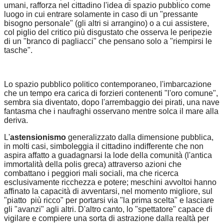
umani, rafforza nel cittadino l'idea di spazio pubblico come
luogo in cui entrare solamente in caso di un "pressante
bisogno personale" (gli altri si arrangino) o a cui assistere,
col piglio del critico più disgustato che osserva le peripezie
di un "branco di pagliacci" che pensano solo a "riempirsi le
tasche".
Lo spazio pubblico politico contemporaneo, l'imbarcazione
che un tempo era carica di forzieri contenenti "l'oro comune",
sembra sia diventato, dopo l'arrembaggio dei pirati, una nave
fantasma che i naufraghi osservano mentre solca il mare alla
deriva.
L'
astensionismo
generalizzato dalla dimensione pubblica,
in molti casi, simboleggia il cittadino indifferente che non
aspira affatto a guadagnarsi la lode della comunità (l'antica
immortalità della polis greca) attraverso azioni che
combattano i peggiori mali sociali, ma che ricerca
esclusivamente ricchezza e potere; meschini avvoltoi hanno
affinato la capacità di avventarsi, nel momento migliore, sul
"piatto più ricco" per portarsi via "la prima scelta" e lasciare
gli "avanzi" agli altri. D'altro canto, lo "spettatore" capace di
vigilare e compiere una sorta di astrazione dalla realtà per