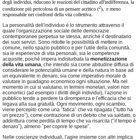
degli individui, riducono le reazioni del cittadino all'indifferenza, la
2
condizione più pericolosa di un pensare acritico (
), e meno
responsabile nei confronti della vita collettiva.
La personalità dell'individuo è lo strumento attraverso il
quale l'organizzazione sociale delle democrazie
contemporanee perpetua se stessa, anziché il destinatario
dei suoi servizi. Sono ridotte le possibilità di mettere in
comune, nello spazio pubblico e per l'utile della comunità,
sia le esperienze di vita personali, sia le competenze
acquisite, poiché impera indisturbata la
monetizzazione
della vita umana
, che intendo sia come abitudine diffusa di
considerare le potenzialità umane e della natura in base ad
un equivalente in denaro, sia come imperativo morale di
valutare in guadagno economico ogni situazione. Ma nel
momento in cui si valutano, in termini monetari, valori non
economici (ad esempio i diritti degli individui), l'azione in
pubblico tende a perdere la dirompenza e l'efficacia che si
legava alla sua gratuità. Ogni movimento, ogni scambio,
viene percepito come una "fatica" che va ripagata ("tutto ha
un prezzo"), come contrazione di un debito che va saldato, o
addirittura come perdita di tempo che va risarcita ("il tempo è
denaro"), almeno "per coprire le spese".
Nelle coscienze individuali, l'agire insieme con altri implica