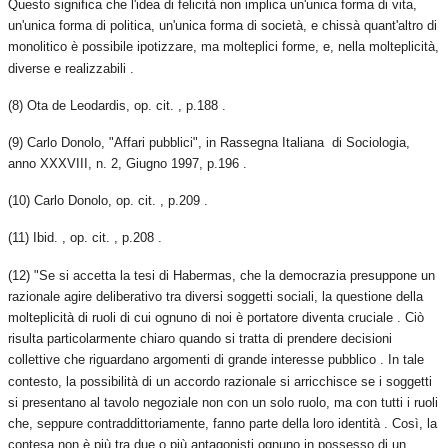
Questo significa che l'idea di felicità non implica un'unica forma di vita,
un'unica forma di politica, un'unica forma di società, e chissà quant'altro di
monolitico è possibile ipotizzare, ma molteplici forme, e, nella molteplicità,
diverse e realizzabili .
(8) Ota de Leodardis, op. cit. , p.188 .
(9) Carlo Donolo, "Affari pubblici", in Rassegna Italiana di Sociologia,
anno XXXVIII, n. 2, Giugno 1997, p.196 .
(10) Carlo Donolo, op. cit. , p.209 .
(11) Ibid. , op. cit. , p.208 .
(12) "Se si accetta la tesi di Habermas, che la democrazia presuppone un
razionale agire deliberativo tra diversi soggetti sociali, la questione della
molteplicità di ruoli di cui ognuno di noi è portatore diventa cruciale . Ciò
risulta particolarmente chiaro quando si tratta di prendere decisioni
collettive che riguardano argomenti di grande interesse pubblico . In tale
contesto, la possibilità di un accordo razionale si arricchisce se i soggetti
si presentano al tavolo negoziale non con un solo ruolo, ma con tutti i ruoli
che, seppure contraddittoriamente, fanno parte della loro identità . Così, la
contesa non è più tra due o più antagonisti ognuno in possesso di un