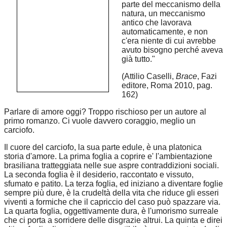
parte del meccanismo della
natura, un meccanismo
antico che lavorava
automaticamente, e non
c'era niente di cui avrebbe
avuto bisogno perché aveva
già tutto."
(Attilio Caselli,
Brace
, Fazi
editore, Roma 2010, pag.
162)
Parlare di amore oggi? Troppo rischioso per un autore al
primo romanzo. Ci vuole davvero coraggio, meglio un
carciofo.
Il cuore del carciofo, la sua parte edule, è una platonica
storia d'amore. La prima foglia a coprire e' l'ambientazione
brasiliana tratteggiata nelle sue aspre contraddizioni sociali.
La seconda foglia è il desiderio, raccontato e vissuto,
sfumato e patito. La terza foglia, ed iniziano a diventare foglie
sempre più dure, è la crudeltà della vita che riduce gli esseri
viventi a formiche che il capriccio del caso può spazzare via.
La quarta foglia, oggettivamente dura, è l'umorismo surreale
che ci porta a sorridere delle disgrazie altrui. La quinta e direi