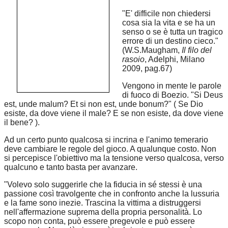
"E' difficile non chiedersi
cosa sia la vita e se ha un
senso o se è tutta un tragico
errore di un destino cieco."
(W.S.Maugham,
Il filo del
rasoio
, Adelphi, Milano
2009, pag.67)
Vengono in mente le parole
di fuoco di Boezio. "Si Deus
est, unde malum? Et si non est, unde bonum?" ( Se Dio
esiste, da dove viene il male? E se non esiste, da dove viene
il bene? ).
Ad un certo punto qualcosa si incrina e l'animo temerario
deve cambiare le regole del gioco. A qualunque costo. Non
si percepisce l'obiettivo ma la tensione verso qualcosa, verso
qualcuno e tanto basta per avanzare.
"Volevo solo suggerirle che la fiducia in sé stessi è una
passione così travolgente che in confronto anche la lussuria
e la fame sono inezie. Trascina la vittima a distruggersi
nell'affermazione suprema della propria personalità. Lo
scopo non conta, può essere pregevole e può essere